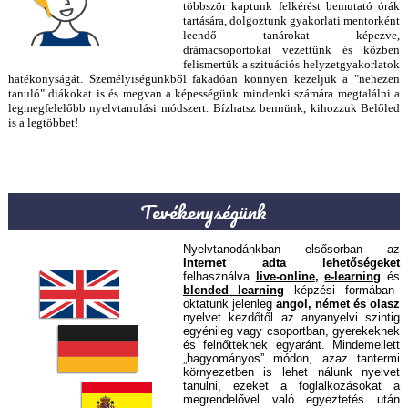
többször kaptunk felkérést bemutató órák
tartására, dolgoztunk gyakorlati mentorként
leendő tanárokat képezve,
drámacsoportokat vezettünk és közben
felismertük a szituációs helyzetgyakorlatok
hatékonyságát. Személyiségünkből fakadóan könnyen kezeljük a "nehezen
tanuló" diákokat is és megvan a képességünk mindenki számára megtalálni a
legmegfelelőbb nyelvtanulási módszert. Bízhatsz bennünk, kihozzuk Belőled
is a legtöbbet!
Tevékenységünk
Nyelvtanodánkban elsősorban az
Internet adta lehetőségeket
felhasználva
live-online
,
e-learning
és
blended learning
képzési formában
oktatunk jelenleg
angol, német és olasz
nyelvet kezdőtől az anyanyelvi szintig
egyénileg vagy csoportban,
gyerekeknek
és felnőtteknek egyaránt
. Mindemellett
„hagyományos” módon, azaz tantermi
környezetben is lehet nálunk nyelvet
tanulni, ezeket a foglalkozásokat a
megrendelővel való egyeztetés után