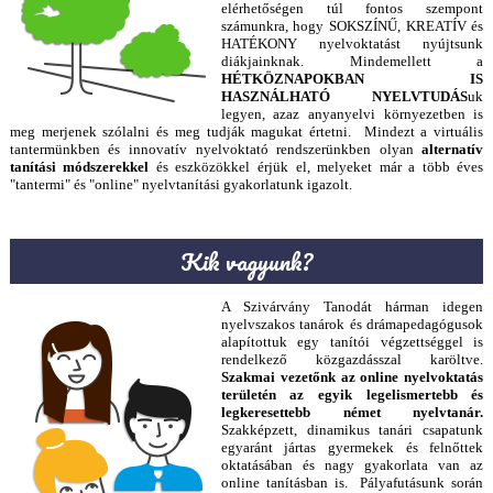
elérhetőségen túl fontos szempont
számunkra, hogy SOKSZÍNŰ, KREATÍV és
HATÉKONY nyelvoktatást nyújtsunk
diákjainknak. Mindemellett a
HÉTKÖZNAPOKBAN IS
HASZNÁLHATÓ NYELVTUDÁS
uk
legyen, azaz anyanyelvi környezetben is
meg merjenek szólalni és meg tudják magukat értetni. Mindezt a virtuális
tantermünkben és innovatív nyelvoktató rendszerünkben olyan
alternatív
tanítási módszerekkel
és eszközökkel érjük el, melyeket már a több éves
"tantermi" és "online" nyelvtanítási gyakorlatunk igazolt.
Kik vagyunk?
A Szivárvány Tanodát hárman idegen
nyelvszakos tanárok és drámapedagógusok
alapítottuk egy tanítói végzettséggel is
rendelkező közgazdásszal karöltve.
Szakmai vezetőnk az online nyelvoktatás
területén az egyik legelismertebb és
legkeresettebb német nyelvtanár.
Szakképzett, dinamikus tanári csapatunk
egyaránt jártas gyermekek és felnőttek
oktatásában és nagy gyakorlata van az
online tanításban is. Pályafutásunk során