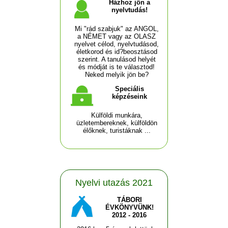
Házhoz jön a
nyelvtudás!
Mi "rád szabjuk" az ANGOL,
a NÉMET vagy az OLASZ
nyelvet célod, nyelvtudásod,
életkorod és id?beosztásod
szerint. A tanulásod helyét
és módját is te választod!
Neked melyik jön be?
Speciális
képzéseink
Külföldi munkára,
üzletembereknek, külföldön
élőknek, turistáknak ...
Nyelvi utazás 2021
TÁBORI
ÉVKÖNYVÜNK!
2012 - 2016