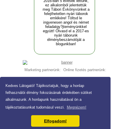
2016-ban 5 évesek lettünk,
ez alkalomból jelentettük
meg Tábori Évkönyvünket a
felejthetetlen nyári táborok
emlékére! Töltsd le
ingyenesen angol és német
feladatgy?jteményünkkel
együtt! Olvasd el a 2017-es
nyári táborunk
élménybeszámolóját a
blogunkban!
Marketing partnerünk:
Online fizetés partnerünk:
Kedves Látogató! Tájékoztatjuk, hogy a honlap
Copyright © 2021 Szivárvány Tanoda
felhasználói élmény fokozásának érdekében sütiket
Adatvédelmi nyilatkozat
-
ÁSZF
alkalmazunk. A honlapunk használatával ön a
Tervezés és kivitelezés: Kolibri Kreatív studio
tájékoztatásunkat tudomásul veszi.
Megnézem!
Elfogadom!