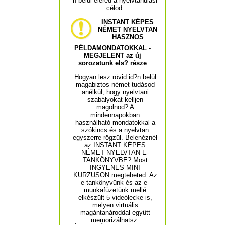
n belül eléred a nyelvtanulási
célod.
INSTANT KÉPES
NÉMET NYELVTAN
HASZNOS
PÉLDAMONDATOKKAL -
MEGJELENT az új
sorozatunk els? része
Hogyan lesz rövid id?n belül
magabiztos német tudásod
anélkül, hogy nyelvtani
szabályokat kelljen
magolnod? A
mindennapokban
használható mondatokkal a
szókincs és a nyelvtan
egyszerre rögzül. Belenéznél
az INSTANT KÉPES
NÉMET NYELVTAN E-
TANKÖNYVBE? Most
INGYENES MINI
KURZUSON megteheted. Az
e-tankönyvünk és az e-
munkafüzetünk mellé
elkészült 5 videólecke is,
melyen virtuális
magántanároddal együtt
memorizálhatsz.