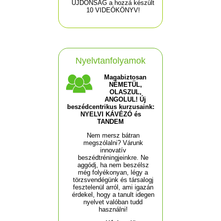
ÚJDONSÁG a hozzá készült
10 VIDEÓKÖNYV!
Nyelvtanfolyamok
Magabiztosan
NÉMETÜL,
OLASZUL,
ANGOLUL! Új
beszédcentrikus kurzusaink:
NYELVI KÁVÉZÓ és
TANDEM
Nem mersz bátran
megszólalni? Várunk
innovatív
beszédtréningjeinkre. Ne
aggódj, ha nem beszélsz
még folyékonyan, légy a
törzsvendégünk és társalogj
fesztelenül arról, ami igazán
érdekel, hogy a tanult idegen
nyelvet valóban tudd
használni!