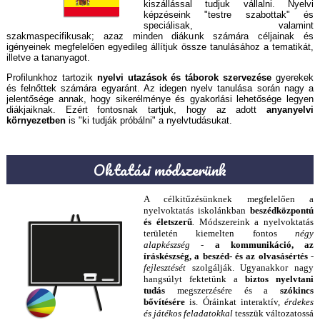
kiszállással tudjuk vállalni. Nyelvi
képzéseink "testre szabottak" és
speciálisak, valamint
szakmaspecifikusak; azaz minden diákunk számára céljainak és
igényeinek megfelelően egyedileg állítjuk össze tanulásához a tematikát,
illetve a tananyagot.
Profilunkhoz tartozik
nyelvi utazások és táborok szervezése
gyerekek
és felnőttek számára egyaránt. Az idegen nyelv tanulása során nagy a
jelentősége annak, hogy sikerélménye és gyakorlási lehetősége legyen
diákjaiknak. Ezért fontosnak tartjuk, hogy az adott
anyanyelvi
környezetben
is "ki tudják próbálni" a nyelvtudásukat.
Oktatási módszerünk
A célkitűzésünknek megfelelően a
nyelvoktatás iskolánkban
beszédközpontú
és életszerű
.
Módszereink a nyelvoktatás
területén kiemelten fontos
négy
alapkészség
-
a kommunikáció, az
íráskészség, a beszéd- és az olvasásértés
-
fejlesztését
szolgálják. Ugyanakkor nagy
hangsúlyt fektetünk a
biztos nyelvtani
tudás
megszerzésére és a
szókincs
bővítésére
is. Óráinkat interaktív,
érdekes
és játékos feladatokkal
tesszük változatossá