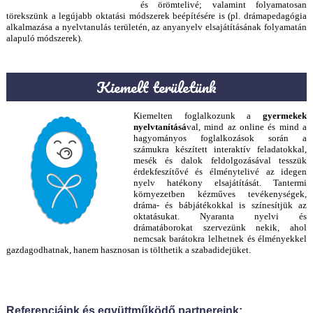
és örömtelivé; valamint folyamatosan
törekszünk a legújabb oktatási módszerek beépítésére is (pl. drámapedagógia
alkalmazása a nyelvtanulás területén, az anyanyelv elsajátításának folyamatán
alapuló módszerek).
Kiemelt területünk
Kiemelten foglalkozunk a
gyermekek
nyelvtanításá
val, mind az online és mind a
hagyományos foglalkozások során a
számukra készített interaktív feladatokkal,
mesék és dalok feldolgozásával tesszük
érdekfeszítővé és élménytelivé az idegen
nyelv hatékony elsajátítását. Tantermi
környezetben kézműves tevékenységek,
dráma- és bábjátékokkal is színesítjük az
oktatásukat. Nyaranta nyelvi és
drámatáborokat szervezünk nekik, ahol
nemcsak barátokra lelhetnek és élményekkel
gazdagodhatnak, hanem hasznosan is tölthetik a szabadidejüket.
Referenciáink és együttműködő partnereink: