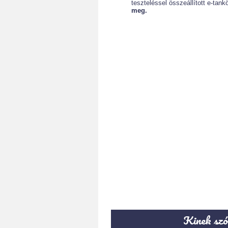
teszteléssel összeállított e-ta
meg.
Kinek szó