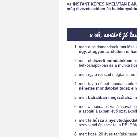
Az
INSTANT KÉPES NYELVTAN E-M
még élvezetesebben és hatékonyabb
8 ok, amiért jó l
mert a példamondatok tanulása k
úgy, ahogyan az életben is has
mert
életszerű mondatokban
ad
hétköznapokban és a munka közb
mert így a rosszul megtanult és
mert így a német mondatszerkez
németes mondatokat tudsz el
mert
bátrabban megszólalsz m
mert a mondatok variálásával n
a szótári alakban lévő szavakból
mert
felhúzza a nyelvtudásodat
szavakból épülnek fel a PÉL
mert közel 20 éves tanítási tapa