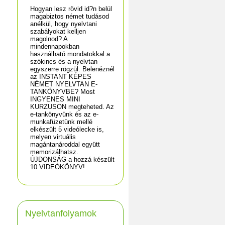
Hogyan lesz rövid id?n belül
magabiztos német tudásod
anélkül, hogy nyelvtani
szabályokat kelljen
magolnod? A
mindennapokban
használható mondatokkal a
szókincs és a nyelvtan
egyszerre rögzül. Belenéznél
az INSTANT KÉPES
NÉMET NYELVTAN E-
TANKÖNYVBE? Most
INGYENES MINI
KURZUSON megteheted. Az
e-tankönyvünk és az e-
munkafüzetünk mellé
elkészült 5 videólecke is,
melyen virtuális
magántanároddal együtt
memorizálhatsz.
ÚJDONSÁG a hozzá készült
10 VIDEÓKÖNYV!
Nyelvtanfolyamok