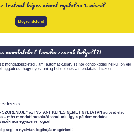
 Instant képes német nyelvtan 1. részét
Megrendelem!
es mondatokat tanulni szavak helyett?!
kész mondatkészleted”, ami automatikusan, szinte gondolkodás nélkül jön elő
l aggódnod, hogy nyelvtanilag helytelenek a mondataid. Hiszen
sek lesznek.
 SZÓRENDJE” az INSTANT KÉPES NÉMET NYELVTAN
sorozat első
s – más mondattípusokról tanulunk. Így a példamondatok
 szókincs egyszerre rögzül.
dig segít
a nyelvtan logikáját megérteni!