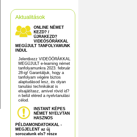
Aktualitások
ONLINE NÉMET
KEZD? /
ÚJRAKEZD?
VIDEÓSÓRÁKKAL
MEGÚJULT TANFOLYAMUNK
INDUL
Jelentkezz VIDEÓÓRÁKKAL
MEGÚJULT e-learning német
tanfolyamunkra 2023. február
28-ig! Garantáljuk, hogy a
tanfolyam végére biztos
alaptudásod lesz, és olyan
tanulási technikákat is
elsajátítasz, amivel rövid id?
n belül eléred a nyelvtanulási
célod.
INSTANT KÉPES
NÉMET NYELVTAN
HASZNOS
PÉLDAMONDATOKKAL -
MEGJELENT az új
sorozatunk els? része