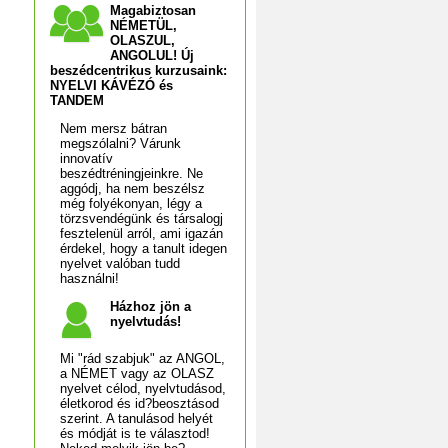
Magabiztosan
NÉMETÜL,
OLASZUL,
ANGOLUL! Új
beszédcentrikus kurzusaink:
NYELVI KÁVÉZÓ és
TANDEM
Nem mersz bátran
megszólalni? Várunk
innovatív
beszédtréningjeinkre. Ne
aggódj, ha nem beszélsz
még folyékonyan, légy a
törzsvendégünk és társalogj
fesztelenül arról, ami igazán
érdekel, hogy a tanult idegen
nyelvet valóban tudd
használni!
Házhoz jön a
nyelvtudás!
Mi "rád szabjuk" az ANGOL,
a NÉMET vagy az OLASZ
nyelvet célod, nyelvtudásod,
életkorod és id?beosztásod
szerint. A tanulásod helyét
és módját is te választod!