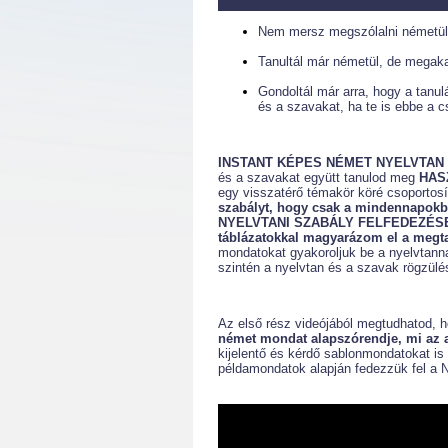
Nem mersz megszólalni németül,
Tanultál már németül, de megaka
Gondoltál már arra, hogy a tanul
és a szavakat, ha te is ebbe a cs
INSTANT KÉPES NÉMET NYELVTAN
és a szavakat együtt tanulod meg
HAS
egy visszatérő témakör köré csoportos
szabályt, hogy csak a mindennap
NYELVTANI SZABÁLY FELFEDEZÉS
táblázatokkal magyarázom el a megt
mondatokat gyakoroljuk be a nyelvtannal
szintén a nyelvtan és a szavak rögzülés
Az első rész videójából megtudhatod, 
német mondat alapszórendje, mi az a 
kijelentő és kérdő sablonmondatokat i
példamondatok alapján fedezzük fe