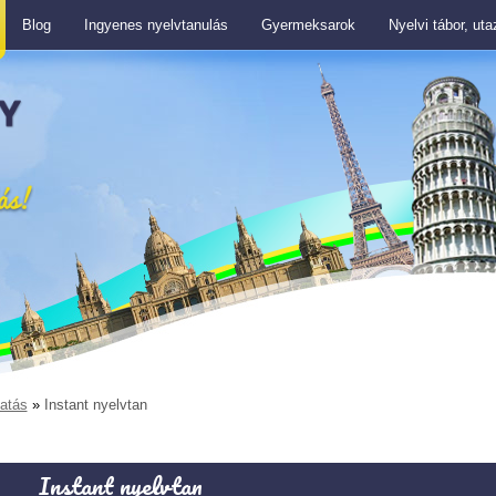
Blog
Ingyenes nyelvtanulás
Gyermeksarok
Nyelvi tábor, ut
atás
»
Instant nyelvtan
Instant nyelvtan