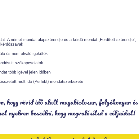
dat: A német mondat alapszórendje és a kérdő mondat „Fordított szórendje”,
t kérdőszavak
áló és nem elváló igekötők
andósult szókapcsolatok
dat több igével jelen időben
összetett múlt idő (Perfekt) mondatszerkezete
, hogy rövid idő alatt magabiztosan, folyékonyan és
et nyelven beszélni, hogy megvalósítsd a céljaidat!