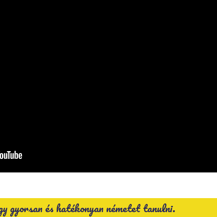
így gyorsan és hatékonyan németet tanulni.