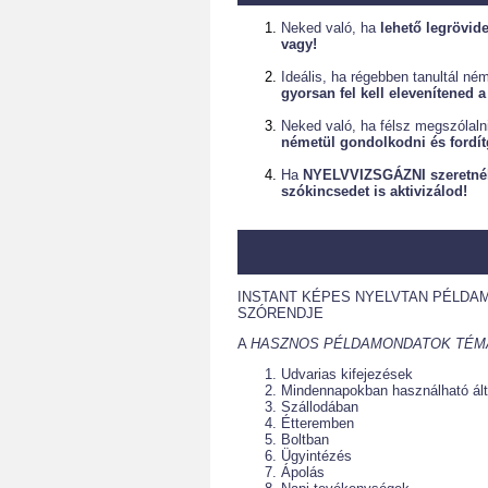
Neked való, ha
lehető legrövid
vagy!
Ideális, ha régebben tanultál ném
gyorsan fel kell elevenítened 
Neked való, ha félsz megszólaln
németül gondolkodni és fordít
Ha
NYELVVIZSGÁZNI szeretnél
szókincsedet is aktivizálod!
INSTANT KÉPES NYELVTAN PÉLDA
SZÓRENDJE
A
HASZNOS PÉLDAMONDATOK TÉM
Udvarias kifejezések
Mindennapokban használható ál
Szállodában
Étteremben
Boltban
Ügyintézés
Ápolás