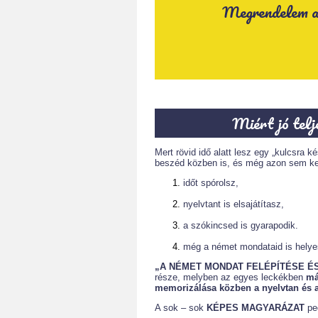
Megrendelem az
Miért jó telj
Mert rövid idő alatt lesz egy „kulcsra 
beszéd közben is, és még azon sem kel
időt spórolsz,
nyelvtant is elsajátítasz,
a szókincsed is gyarapodik.
még a német mondataid is helye
„A NÉMET MONDAT FELÉPÍTÉSE ÉS
része, melyben az egyes leckékben
má
memorizálása közben a nyelvtan és a
A sok – sok
KÉPES MAGYARÁZAT
pe