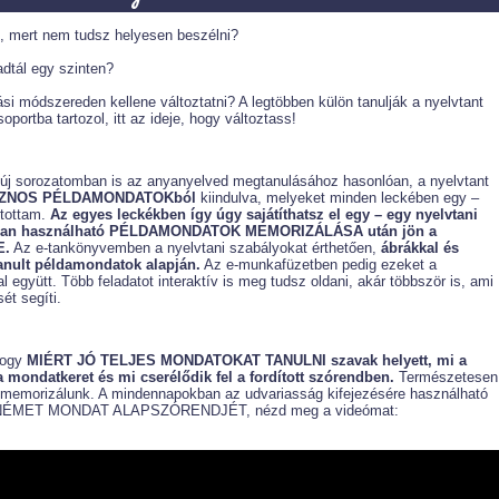
 mert nem tudsz helyesen beszélni?
dtál egy szinten?
ási módszereden kellene változtatni? A legtöbben külön tanulják a nyelvtant
oportba tartozol, itt az ideje, hogy változtass!
új sorozatomban is az anyanyelved megtanulásához hasonlóan, a nyelvtant
ZNOS PÉLDAMONDATOKból
kiindulva, melyeket minden leckében egy –
ítottam.
Az egyes leckékben így úgy sajátíthatsz el egy – egy nyelvtani
okban használható PÉLDAMONDATOK MEMORIZÁLÁSA után jön a
E.
Az e-tankönyvemben a nyelvtani szabályokat érthetően,
ábrákkal és
anult példamondatok alapján.
Az e-munkafüzetben pedig ezeket a
 együtt. Több feladatot interaktív is meg tudsz oldani, akár többször is, ami
ét segíti.
hogy
MIÉRT JÓ TELJES MONDATOKAT TANULNI szavak helyett, mi a
mondatkeret és mi cserélődik fel a fordított szórendben.
Természetesen
s memorizálunk. A mindennapokban az udvariasság kifejezésére használható
l a NÉMET MONDAT ALAPSZÓRENDJÉT, nézd meg a videómat: