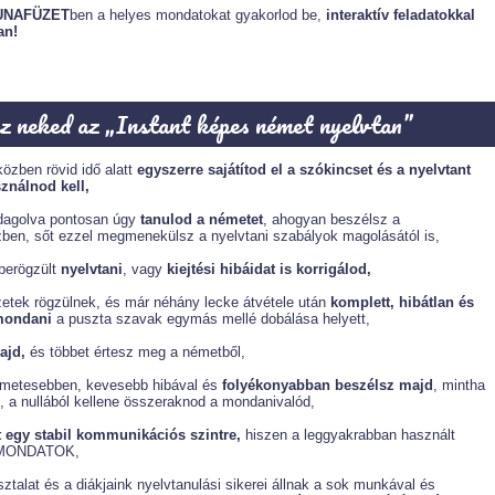
UNAFÜZET
ben a helyes mondatokat gyakorlod be,
interaktív feladatokkal
an!
esz neked az „Instant képes német nyelvtan”
özben rövid idő alatt
egyszerre sajátítod el a szókincset és a nyelvtant
ználnod kell,
agolva pontosan úgy
tanulod a németet
, ahogyan beszélsz a
en, sőt ezzel megmenekülsz a nyelvtani szabályok magolásától is,
 berögzült
nyelvtani
, vagy
kiejtési hibáidat is korrigálod,
etek rögzülnek, és már néhány lecke átvétele után
komplett, hibátlan és
mondani
a puszta szavak egymás mellé dobálása helyett,
ajd,
és többet értesz meg a németből,
émetesebben, kevesebb hibával és
folyékonyabban beszélsz majd
, mintha
, a nullából kellene összeraknod a mondanivalód,
 egy stabil kommunikációs szintre,
hiszen a leggyakrabban használt
DAMONDATOK,
sztalat és a diákjaink nyelvtanulási sikerei állnak a sok munkával és