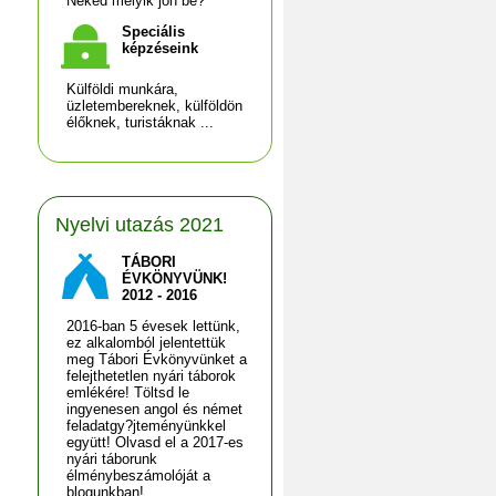
Neked melyik jön be?
Speciális
képzéseink
Külföldi munkára,
üzletembereknek, külföldön
élőknek, turistáknak ...
Nyelvi utazás 2021
TÁBORI
ÉVKÖNYVÜNK!
2012 - 2016
2016-ban 5 évesek lettünk,
ez alkalomból jelentettük
meg Tábori Évkönyvünket a
felejthetetlen nyári táborok
emlékére! Töltsd le
ingyenesen angol és német
feladatgy?jteményünkkel
együtt! Olvasd el a 2017-es
nyári táborunk
élménybeszámolóját a
blogunkban!