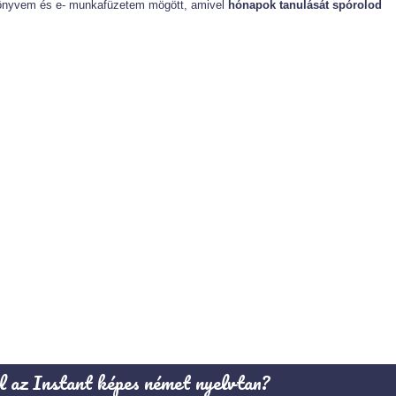
nkönyvem és e- munkafüzetem mögött, amivel
hónapok tanulását spórolod
l az Instant képes német nyelvtan?