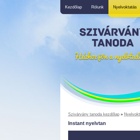
Kezdőlap
Rólunk
Nyelvoktatás
Szivárvány tanoda kezdőlap
»
Nyelvokt
Instant nyelvtan