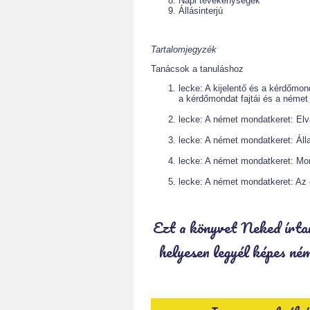
Napi tevékenységek
Állásinterjú
Tartalomjegyzék
Tanácsok a tanuláshoz
lecke: A kijelentő és a kérdőmon
a kérdőmondat fajtái és a néme
lecke: A német mondatkeret: Elv
lecke: A német mondatkeret: Áll
lecke: A német mondatkeret: Mon
lecke: A német mondatkeret: Az 
Ezt a könyvet Neked írtam
helyesen legyél képes ném