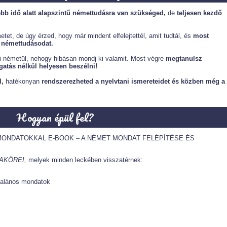
ebb idő alatt alapszintű némettudásra van szükséged,
de
teljesen kezdő
etet, de úgy érzed, hogy már mindent elfelejtettél, amit tudtál, és
most
a némettudásodat.
i németül, nehogy hibásan mondj ki valamit. Most végre
megtanulsz
gatás nélkül helyesen beszélni!
,
hatékonyan
rendszerezheted a nyelvtani ismereteidet és közben még a
Hogyan épül fel?
MONDATOKKAL E-BOOK – A NÉMET MONDAT FELÉPÍTÉSE ÉS
AKÖREI,
melyek minden leckében visszatérnek:
talános mondatok