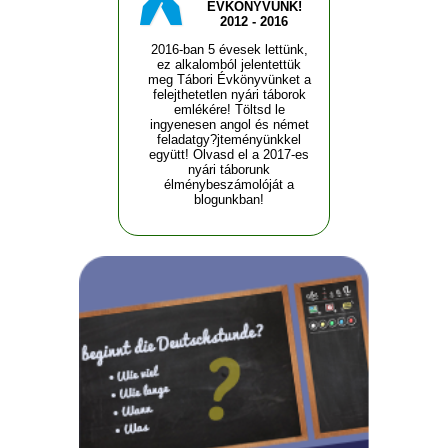
ÉVKÖNYVÜNK!
2012 - 2016
2016-ban 5 évesek lettünk,
ez alkalomból jelentettük
meg Tábori Évkönyvünket a
felejthetetlen nyári táborok
emlékére! Töltsd le
ingyenesen angol és német
feladatgy?jteményünkkel
együtt! Olvasd el a 2017-es
nyári táborunk
élménybeszámolóját a
blogunkban!