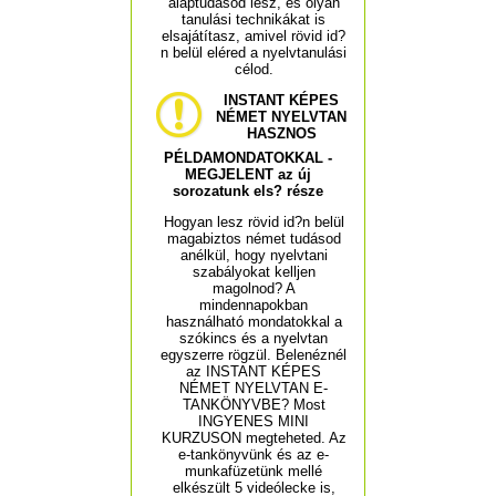
alaptudásod lesz, és olyan
tanulási technikákat is
elsajátítasz, amivel rövid id?
n belül eléred a nyelvtanulási
célod.
INSTANT KÉPES
NÉMET NYELVTAN
HASZNOS
PÉLDAMONDATOKKAL -
MEGJELENT az új
sorozatunk els? része
Hogyan lesz rövid id?n belül
magabiztos német tudásod
anélkül, hogy nyelvtani
szabályokat kelljen
magolnod? A
mindennapokban
használható mondatokkal a
szókincs és a nyelvtan
egyszerre rögzül. Belenéznél
az INSTANT KÉPES
NÉMET NYELVTAN E-
TANKÖNYVBE? Most
INGYENES MINI
KURZUSON megteheted. Az
e-tankönyvünk és az e-
munkafüzetünk mellé
elkészült 5 videólecke is,