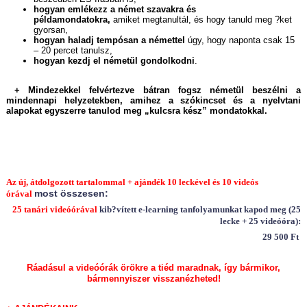
hogyan emlékezz a német szavakra és
példamondatokra,
amiket megtanultál, és hogy tanuld meg ?ket
gyorsan,
hogyan haladj tempósan a némettel
úgy, hogy naponta csak 15
– 20 percet tanulsz,
hogyan kezdj el németül gondolkodni
.
+ Mindezekkel felvértezve bátran fogsz németül beszélni a
mindennapi helyzetekben, amihez a szókincset és a nyelvtani
alapokat egyszerre tanulod meg „kulcsra kész” mondatokkal.
Az új, átdolgozott tartalommal + ajándék 10 leckével és 10 videós
most összesen:
órával
25 tanári videóórával
kib?vített e-learning tanfolyamunkat kapod meg (25
lecke + 25 videóóra):
29 500
Ft
Ráadásul a videóórák örökre a tiéd maradnak, így bármikor,
bármennyiszer visszanézheted!