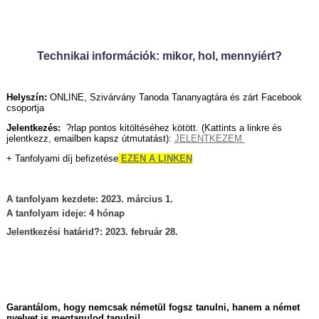
Technikai információk: mikor, hol, mennyiért?
Helyszín:
ONLINE, Szivárvány Tanoda Tananyagtára és zárt Facebook
csoportja
Jelentkezés:
?rlap pontos kitöltéséhez kötött. (Kattints a linkre és
jelentkezz, emailben kapsz útmutatást):
JELENTKEZEM
+ Tanfolyami díj befizetése
EZEN A LINKEN
A tanfolyam kezdete: 2023. március 1.
A tanfolyam ideje: 4 hónap
Jelentkezési határid?: 2023. február 28.
Garantálom, hogy nemcsak németül fogsz tanulni, hanem a német
nyelvet is megtanulod tanulni!