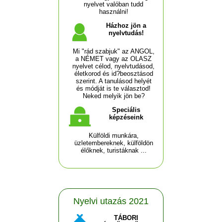
nyelvet valóban tudd
használni!
Házhoz jön a
nyelvtudás!
Mi "rád szabjuk" az ANGOL,
a NÉMET vagy az OLASZ
nyelvet célod, nyelvtudásod,
életkorod és id?beosztásod
szerint. A tanulásod helyét
és módját is te választod!
Neked melyik jön be?
Speciális
képzéseink
Külföldi munkára,
üzletembereknek, külföldön
élőknek, turistáknak ...
Nyelvi utazás 2021
TÁBORI