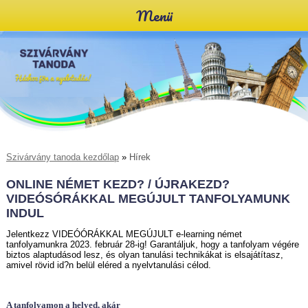
Menü
Szivárvány tanoda kezdőlap
»
Hírek
ONLINE NÉMET KEZD? / ÚJRAKEZD?
VIDEÓSÓRÁKKAL MEGÚJULT TANFOLYAMUNK
INDUL
Jelentkezz VIDEÓÓRÁKKAL MEGÚJULT e-learning német
tanfolyamunkra 2023. február 28-ig! Garantáljuk, hogy a tanfolyam végére
biztos alaptudásod lesz, és olyan tanulási technikákat is elsajátítasz,
amivel rövid id?n belül eléred a nyelvtanulási célod.
A tanfolyamon a helyed, akár