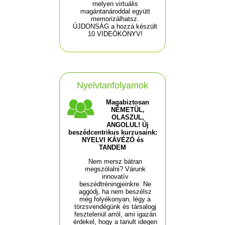
melyen virtuális
magántanároddal együtt
memorizálhatsz.
ÚJDONSÁG a hozzá készült
10 VIDEÓKÖNYV!
Nyelvtanfolyamok
Magabiztosan
NÉMETÜL,
OLASZUL,
ANGOLUL! Új
beszédcentrikus kurzusaink:
NYELVI KÁVÉZÓ és
TANDEM
Nem mersz bátran
megszólalni? Várunk
innovatív
beszédtréningjeinkre. Ne
aggódj, ha nem beszélsz
még folyékonyan, légy a
törzsvendégünk és társalogj
fesztelenül arról, ami igazán
érdekel, hogy a tanult idegen