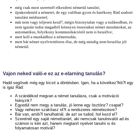
még csak most szeretnél elkezdeni németül tanulni;
újrakezdenéd a németet, de egy valóban gyors és hatékony Rád szabott
tanulási módszerrel;
már nem vagy teljesen kezd?, mégis bizonytalan vagy a tudásodban, és
nem igazán tudsz magadtól könnyen összerakni német mondatokat, az
automatikus, folyékony kommunikációról nem is beszélve;
mert kell a munkádhoz a némettudás;
mert bár német nyelvterületen élsz, de még mindig nem beszélsz jól
németül.
Vajon neked való-e ez az e-elarning tanulás?
Hadd segítsek még egy kicsit a döntésben. Igen, ha a következ?kb?l egy
is igaz Rád:
A szándékod megvan a német tanulásra, csak a motiváció
hiányzik?
Egyedül nem megy a tanulás, jó lenne egy ösztönz? csapat?
Vagy nehezen szakítasz id?t a rendszeres németezésre?
Bár van, amib?l tanulhatnál, de azt se tudod, hol kezd el?
Szeretnél egy saját némettanárt, aki nemcsak tanulnivalót ad és
számon is kéri azt, hanem megtanít nyelvet tanulni is és
folyamatosan motivál?