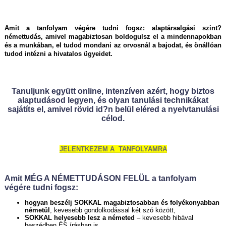
Amit a tanfolyam végére tudni fogsz: alaptársalgási szint?
némettudás, amivel magabiztosan boldogulsz el a mindennapokban
és a munkában, el tudod mondani az orvosnál a bajodat, és önállóan
tudod intézni a hivatalos ügyeidet.
Tanuljunk együtt online, intenzíven azért, hogy biztos
alaptudásod legyen, és
olyan tanulási technikákat
sajátíts el, amivel rövid id?n belül eléred a nyelvtanulási
célod.
JELENTKEZEM A TANFOLYAMRA
Amit MÉG A NÉMETTUDÁSON FELÜL a tanfolyam
végére tudni fogsz:
hogyan beszélj SOKKAL magabiztosabban és folyékonyabban
németül
, kevesebb gondolkodással két szó között,
SOKKAL helyesebb lesz a németed
– kevesebb hibával
beszédben ÉS írásban is,