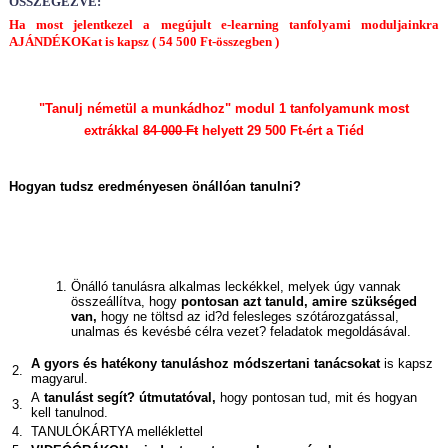
ÖSSZEGEZVE:
Ha most jelentkezel a megújult e-learning tanfolyami moduljainkra
AJÁNDÉKOKat is kapsz ( 54 500 Ft-összegben )
"Tanulj németül a munkádhoz" modul 1 tanfolyamunk most
extrákkal
84 000 Ft
helyett 29 500 Ft-ért a Tiéd
Hogyan tudsz eredményesen önállóan tanulni?
Önálló tanulásra alkalmas leckékkel, melyek úgy vannak
összeállítva, hogy
pontosan azt tanuld, amire szükséged
van,
hogy ne töltsd az id?d felesleges szótározgatással,
unalmas és kevésbé célra vezet? feladatok megoldásával.
A gyors és hatékony tanuláshoz módszertani tanácsokat
is kapsz
2.
magyarul.
A
tanulást segít? útmutatóval,
hogy pontosan tud, mit és hogyan
3.
kell tanulnod.
4.
TANULÓKÁRTYA melléklettel