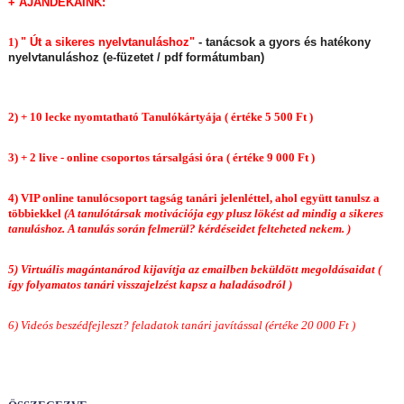
+ AJÁNDÉKAINK:
1)
" Út a sikeres nyelvtanuláshoz"
- tanácsok a gyors és hatékony
nyelvtanuláshoz (e-füzetet / pdf formátumban)
2) + 10 lecke nyomtatható Tanulókártyája ( értéke 5 500 Ft )
3) + 2 live - online csoportos társalgási óra ( értéke 9 000 Ft )
4) VIP online tanulócsoport tagság tanári jelenléttel, ahol együtt tanulsz a
többiekkel
(A tanulótársak motivációja egy plusz lökést ad mindig a sikeres
tanuláshoz. A tanulás során felmerül? kérdéseidet felteheted nekem. )
5) Virtuális magántanárod kijavítja az emailben beküldött megoldásaidat
(
így folyamatos tanári visszajelzést kapsz a haladásodról )
6) Videós beszédfejleszt? feladatok tanári javítással (értéke 20 000 Ft )