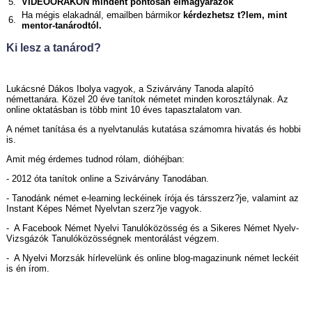
5.
VIDEÓÓRÁKON mindent pontosan elmagyarázok
Ha mégis elakadnál, emailben bármikor
kérdezhetsz t?lem, mint
6.
mentor-tanárodtól.
Ki lesz a tanárod?
Lukácsné Dákos Ibolya vagyok, a Szivárvány Tanoda alapító
némettanára. Közel 20 éve tanítok németet minden korosztálynak. Az
online oktatásban is több mint 10 éves tapasztalatom van.
A német tanítása és a nyelvtanulás kutatása számomra hivatás és hobbi
is.
Amit még érdemes tudnod rólam, dióhéjban:
- 2012 óta tanítok online a Szivárvány Tanodában.
- Tanodánk német e-learning leckéinek írója és társszerz?je, valamint az
Instant Képes Német Nyelvtan szerz?je vagyok.
- A Facebook Német Nyelvi Tanulóközösség és a Sikeres Német Nyelv-
Vizsgázók Tanulóközösségnek mentorálást végzem.
- A Nyelvi Morzsák hírlevelünk és online blog-magazinunk német leckéit
is én írom.