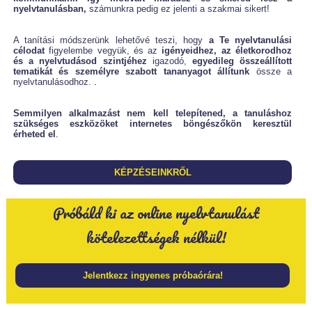
nyelvtanulásban,
számunkra pedig ez jelenti a szakmai sikert!
A tanítási módszerünk lehetővé teszi, hogy
a Te nyelvtanulási
célodat
figyelembe vegyük, és az
igényeidhez, az életkorodhoz
és a nyelvtudásod szintjéhez
igazodó,
egyedileg összeállított
tematikát és személyre szabott tananyagot állítunk
össze a
nyelvtanulásodhoz.
.
Semmilyen alkalmazást nem kell telepítened, a tanuláshoz
szükséges eszközöket internetes böngészőkön keresztül
érheted el
.
KÉPZÉSEINKRŐL
Próbáld ki az online nyelvtanulást
kötelezettségek nélkül!
Jelentkezz ingyenes próbaórára!