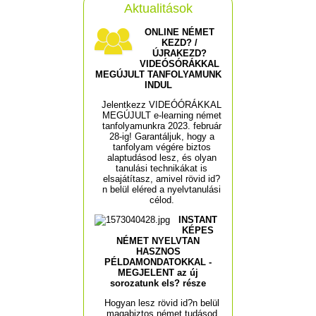
Aktualitások
ONLINE NÉMET
KEZD? /
ÚJRAKEZD?
VIDEÓSÓRÁKKAL
MEGÚJULT TANFOLYAMUNK
INDUL
Jelentkezz VIDEÓÓRÁKKAL
MEGÚJULT e-learning német
tanfolyamunkra 2023. február
28-ig! Garantáljuk, hogy a
tanfolyam végére biztos
alaptudásod lesz, és olyan
tanulási technikákat is
elsajátítasz, amivel rövid id?
n belül eléred a nyelvtanulási
célod.
INSTANT
KÉPES
NÉMET NYELVTAN
HASZNOS
PÉLDAMONDATOKKAL -
MEGJELENT az új
sorozatunk els? része
Hogyan lesz rövid id?n belül
magabiztos német tudásod