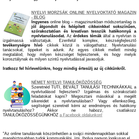
NYELVI MORZSÁK ONLINE NYELVOKTATÓ MAGAZIN
- BLOG
Ingyenes
online blog – magazinunkban módszertanilag is
jól átgondolt és felépített cikkeinkkel sokszínűen,
szórakoztatóan és kreatívan tesszük hatékonnyá a
nyelvtanulásodat.
Az
érdekes témák
által a nyelvtan is
izgalmassá változtatjuk. Ezenfelül komplex, készségfejlesztő
tevékenységre hívó
cikkek közül is válogathatsz. Nyelvtanulási
tanácsokat, tippeket is adunk. Az egyes cikkek mellett mindig
megtalálod, hogy milyen készséget fejlesztenek, és hogy melyik
korosztálynak és milyen szintű nyelvtudással javasoljuk.
Iratkozz fel hírlevelünkre, hogy mindig értesülj az új cikkünkről.
NÉMET NYELVI TANULÓKÖZÖSSÉG
Szeretnéd TUTI, BEVÁLT TANULÁSI TECHNIKÁKKAL a
nyelvtudásod fejleszteni? Izgalmas és szórakoztató
feladatokat kapni? Megosztani másokkal a megélt
sikereidet a nyelvtanulásban? Vagy ellenkezőleg,
segítséget szeretnél kérni az eredményes és hatékony
nyelvtanuláshoz? Akkor ne habozz, csatlakozz
TANULÓKÖZÖSSÉGÜNKHÖZ
a Facebook oldalunkon!
"Az online tanulásnak köszönhetően a svájci mindennapokban sokkal
magabiztosabban tudok kommunikálni, írni. Ibolya nagyon logikusan el