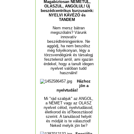
Magabiztosan NÉMETÜL,
OLASZUL, ANGOLUL! Új
beszédcentrikus kurzusaink:
NYELVI KÁVÉZÓ és
TANDEM
Nem mersz bátran
megszólalni? Várunk
innovatív
beszédtréningjeinkre. Ne
aggódj, ha nem beszélsz
még folyékonyan, légy a
törzsvendégünk és társalogj
fesztelenül arról, ami igazán
érdekel, hogy a tanult idegen
nyelvet valóban tudd
használni!
Házhoz
jön a
nyelvtudás!
Mi "rád szabjuk" az ANGOL,
a NÉMET vagy az OLASZ
nyelvet célod, nyelvtudásod,
életkorod és id?beosztásod
szerint. A tanulásod helyét
és módját is te választod!
Neked melyik jön be?
Speciális