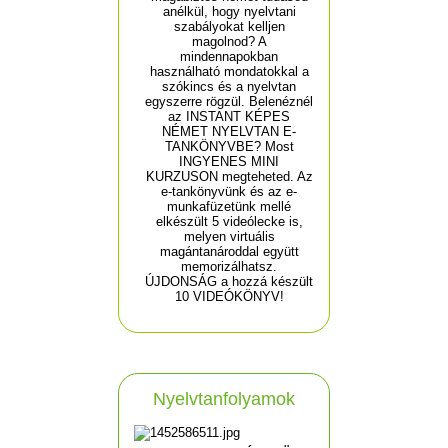
anélkül, hogy nyelvtani
szabályokat kelljen
magolnod? A
mindennapokban
használható mondatokkal a
szókincs és a nyelvtan
egyszerre rögzül. Belenéznél
az INSTANT KÉPES
NÉMET NYELVTAN E-
TANKÖNYVBE? Most
INGYENES MINI
KURZUSON megteheted. Az
e-tankönyvünk és az e-
munkafüzetünk mellé
elkészült 5 videólecke is,
melyen virtuális
magántanároddal együtt
memorizálhatsz.
ÚJDONSÁG a hozzá készült
10 VIDEÓKÖNYV!
Nyelvtanfolyamok