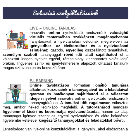
Sokszínü szolgáltatásaink
LIVE – ONLINE TANULÁS
Innovatív
online
nyelvoktató rendszerünk
valósághű
virtuális tantermében szakképzett magánnyelvtanár
irányításával a nyelvtanulási célodnak megfelelően az
igényeidhez, az életkorodhoz és a nyelvtudásod
szintjéhez
igazodó,
egyedileg
összeállított tematikával,
személyre szabott
tananyaggal
rövid idő alatt sajátíthatod el
a
választott idegen nyelvet egyéni, társas vagy kiscsoportos valós idejű
órákon. Ingyenes szint- és igényfelmérésre alapozott oktatást kínálunk
magas színvonalon és kedvező áron
E-LEARNING
Online távoktatásos
formában
önálló tanulásra
alkalmas kurzusaink e-tananyagaival és e-feladataival
gyorsan és hatékonyan sajátíthatod el a választott
idegen nyelvet
innovatív online nyelvoktató rendszerünk
tananyagtárában.
A tanulási időt rugalmasan
választod
meg, amikor neked leginkább megfelelő.
A tutor-tanárod
nemcsak
figyelemmel kíséri és koordinálja nyelvtanulásodat,
hanem az alap
tananyagot igényed szerint az egyéni nyelvtudásod és előre haladásod
figyelembe vételével
kiegészítő tananyagokkal és feladatokkal bővíti.
Lehetőséged van live-online konzultációkat is igényelni, ahol elsősorban a