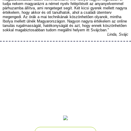
tudja nekem magyarázni a német nyelv felépítését az anyanyelvemmel
párhuzamba állítva, ami rengeteget segít. Két kicsi gyerek mellett nagyra
értékelem, hogy akkor és ott tanulhatok, ahol a családi ütemterv
megengedi. Az órák a mai technikának köszönhetően olyanok, mintha
Ibolya mellett ülnék Magyarországon. Nagyon nagyra értékelem az online
tanulás rugalmasságát, hatékonyságát és azt, hogy ennek köszönhetően
sokkal magabiztosabban tudom megállni helyem itt Svájcban."
Linda, Svájc