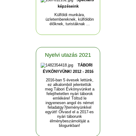
képzéseink
Külföldi munkára,
üzletembereknek, külföldön
élőknek, turistáknak ...
Nyelvi utazás 2021
TÁBORI
ÉVKÖNYVÜNK! 2012 - 2016
2016-ban 5 évesek lettünk,
ez alkalomból jelentettük
meg Tábori Évkönyvünket a
felejthetetlen nyári táborok
emlékére! Töltsd le
ingyenesen angol és német
feladatgy?jteményünkkel
együtt! Olvasd el a 2017-es
nyári táborunk
élménybeszámolóját a
blogunkban!