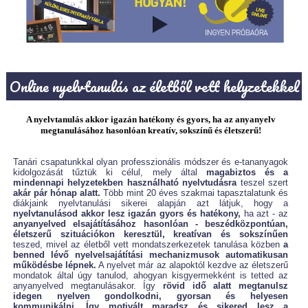
Online nyelvtanulás az életből vett helyzetekkel
A nyelvtanulás akkor igazán hatékony és gyors, ha az anyanyelv
megtanulásához hasonlóan kreatív, sokszínű és életszerű!
Tanári csapatunkkal olyan professzionális módszer és e-tananyagok
kidolgozását tűztük ki célul, mely által
magabiztos és a
mindennapi helyzetekben használható nyelvtudásra
teszel szert
akár pár hónap alatt.
Több mint 20 éves szakmai tapasztalatunk és
diákjaink nyelvtanulási sikerei alapján azt látjuk, hogy a
nyelvtanulásod akkor lesz igazán gyors és hatékony,
ha azt - az
anyanyelved elsajátításához hasonlóan - beszédközpontúan,
életszerű szituációkon keresztül, kreatívan és sokszínűen
teszed, mivel az életből vett mondatszerkezetek tanulása közben
a
benned lévő nyelvelsajátítási mechanizmusok automatikusan
működésbe lépnek.
A nyelvet már az alapoktól kezdve az életszerű
mondatok által úgy tanulod, ahogyan kisgyermekként is tetted az
anyanyelved megtanulásakor. Így
rövid idő alatt megtanulsz
idegen nyelven gondolkodni, gyorsan és helyesen
kommunikálni. Így motivált maradsz és sikered lesz a