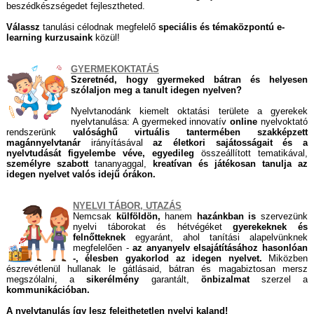
beszédkészségedet fejlesztheted.
Válassz
tanulási célodnak megfelelő
speciális és témaközpontú e-
learning kurzusaink
közül!
GYERMEKOKTATÁS
Szeretnéd, hogy gyermeked bátran és helyesen
szólaljon meg a tanult idegen nyelven?
Nyelvtanodánk kiemelt oktatási területe a gyerekek
nyelvtanulása: A gyermeked innovatív
online
nyelvoktató
rendszerünk
valósághű virtuális tantermében szakképzett
magánnyelvtanár
irányításával
az életkori sajátosságait és a
nyelvtudását figyelembe véve, egyedileg
összeállított tematikával,
személyre szabott
tananyaggal,
kreatívan és játékosan tanulja az
idegen nyelvet valós idejű órákon.
NYELVI TÁBOR, UTAZÁS
Nemcsak
külföldön,
hanem
hazánkban is
szervezünk
nyelvi táborokat és hétvégéket
gyerekeknek és
felnőtteknek
egyaránt, ahol tanítási alapelvünknek
megfelelően -
az anyanyelv elsajátításához hasonlóan
-, élesben gyakorlod az idegen nyelvet.
Miközben
észrevétlenül hullanak le gátlásaid, bátran és magabiztosan mersz
megszólalni, a
sikerélmény
garantált,
önbizalmat
szerzel a
kommunikációban.
A nyelvtanulás így lesz felejthetetlen nyelvi kaland!